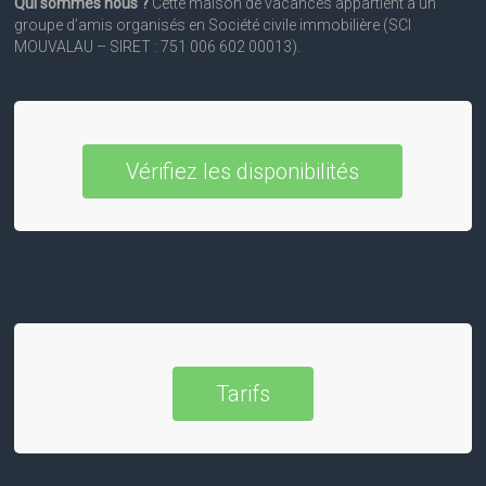
Qui sommes nous ?
Cette maison de vacances appartient à un
groupe d’amis organisés en Société civile immobilière (SCI
MOUVALAU – SIRET : 751 006 602 00013).
Vérifiez les disponibilités
Tarifs